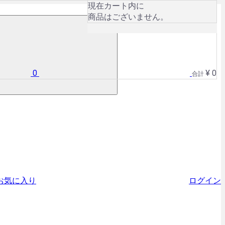
現在カート内に
商品はございません。
0
¥ 0
合計
お気に入り
ログイン