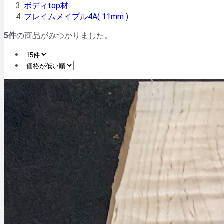
ボディtop材
フレイムメイプル4A( 11mm )
5
件
の商品がみつかりました。